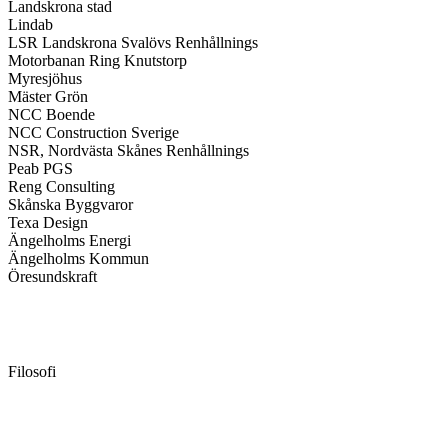
Landskrona stad
Lindab
LSR Landskrona Svalövs Renhållnings
Motorbanan Ring Knutstorp
Myresjöhus
Mäster Grön
NCC Boende
NCC Construction Sverige
NSR, Nordvästa Skånes Renhållnings
Peab PGS
Reng Consulting
Skånska Byggvaror
Texa Design
Ängelholms Energi
Ängelholms Kommun
Öresundskraft
Filosofi