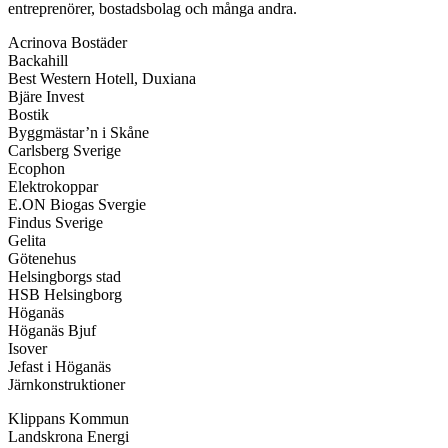
entreprenörer, bostadsbolag och många andra.
Acrinova Bostäder
Backahill
Best Western Hotell, Duxiana
Bjäre Invest
Bostik
Byggmästar’n i Skåne
Carlsberg Sverige
Ecophon
Elektrokoppar
E.ON Biogas Svergie
Findus Sverige
Gelita
Götenehus
Helsingborgs stad
HSB Helsingborg
Höganäs
Höganäs Bjuf
Isover
Jefast i Höganäs
Järnkonstruktioner
Klippans Kommun
Landskrona Energi