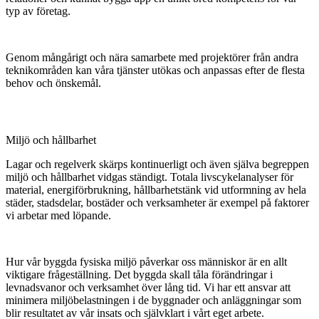
typ av företag.
Genom mångårigt och nära samarbete med projektörer från andra
teknikområden kan våra tjänster utökas och anpassas efter de flesta
behov och önskemål.
Miljö och hållbarhet
Lagar och regelverk skärps kontinuerligt och även själva begreppen
miljö och hållbarhet vidgas ständigt. Totala livscykelanalyser för
material, energiförbrukning, hållbarhetstänk vid utformning av hela
städer, stadsdelar, bostäder och verksamheter är exempel på faktorer
vi arbetar med löpande.
Hur vår byggda fysiska miljö påverkar oss människor är en allt
viktigare frågeställning. Det byggda skall tåla förändringar i
levnadsvanor och verksamhet över lång tid. Vi har ett ansvar att
minimera miljöbelastningen i de byggnader och anläggningar som
blir resultatet av vår insats och självklart i vårt eget arbete.