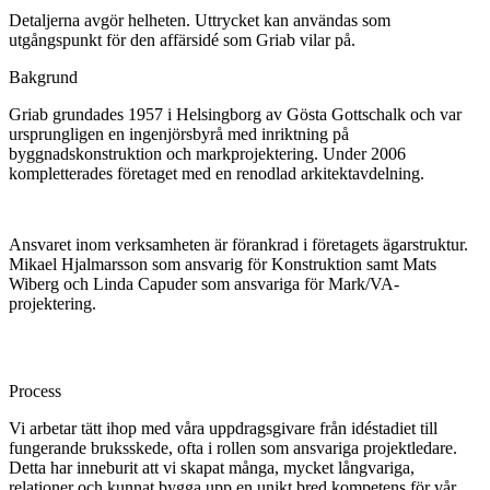
Detaljerna avgör helheten. Uttrycket kan användas som
utgångspunkt för den affärsidé som Griab vilar på.
Bakgrund
Griab grundades 1957 i Helsingborg av Gösta Gottschalk och var
ursprungligen en ingenjörsbyrå med inriktning på
byggnadskonstruktion och markprojektering. Under 2006
kompletterades företaget med en renodlad arkitektavdelning.
Ansvaret inom verksamheten är förankrad i företagets ägarstruktur.
Mikael Hjalmarsson som ansvarig för Konstruktion samt Mats
Wiberg och Linda Capuder som ansvariga för Mark/VA-
projektering.
Process
Vi arbetar tätt ihop med våra uppdragsgivare från idéstadiet till
fungerande bruksskede, ofta i rollen som ansvariga projektledare.
Detta har inneburit att vi skapat många, mycket långvariga,
relationer och kunnat bygga upp en unikt bred kompetens för vår