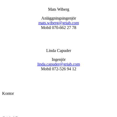
Mats Wiberg
Anläggningsingenjör
mats.wiberg@griab.com
Mobil
070-662 27 78
Linda Capuder
Ingenjör
linda.capuder@griab.com
Mobil
072-526 94 12
Kontor