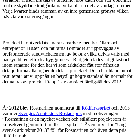
mot de skyddade trädgårdarna vilka blir en del av vardagsrummen.
Varje kvarter binds samman av en inre gemensam grönyta vilken
nås via vackra grusgångar.
Projektet har utvecklats i nära samarbete med beställare och
entreprenör. Husen och murarna i området är uppbyggda av
prefabricerade sandwichelement av betong vilka delvis valts med
hänsyn till en effektiv byggprocess. Budgeten lades tidigt fast och
inom ramarna för den har vi som arkitekter fått stor frihet att
detaljutforma alla ingående delar i projektet. Detta har bland annat
resulterat i att vi uppnått en betydligt högre standard än normalt för
denna typ av projekt. Etapp 1 av området färdigställdes 2012.
År 2012 blev Rosmarinen nominerat till
Rödfärgspriset
och 2013
vann vi
Sveriges Arkitekters Bostadspris
med motiveringen:
”Rosmarinen är ett mycket vackert och stilsäkert projekt som är
konsekvent genomfört intill sista spiken.” Även juryn för ”Ung
svensk arkitektur 2013” föll för Rosmarinen och även detta pris
tillföll Griab.