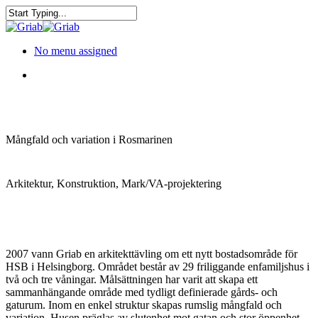
No menu assigned
Mångfald och variation i Rosmarinen
Arkitektur, Konstruktion, Mark/VA-projektering
2007 vann Griab en arkitekttävling om ett nytt bostadsområde för
HSB i Helsingborg. Området består av 29 friliggande enfamiljshus i
två och tre våningar. Målsättningen har varit att skapa ett
sammanhängande område med tydligt definierade gårds- och
gaturum. Inom en enkel struktur skapas rumslig mångfald och
variation. Husen präglas av slutenhet mot gatan och stor öppenhet